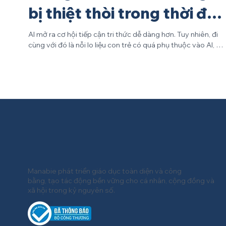
bị thiệt thòi trong thời đại
AI?
AI mở ra cơ hội tiếp cận tri thức dễ dàng hơn. Tuy nhiên, đi
cùng với đó là nỗi lo liệu con trẻ có quá phụ thuộc vào AI, từ
đó đánh mất khả năng tư duy độc lập và bị thiệt thòi trong
chính hành trình học tập của mình. Nỗi lo việc học quá dễ
dàng Từ việc tính toán, giải bài tập đến hoạt động đòi hỏi
tính sáng tạo như làm văn, vẽ tranh, các em học sinh giờ
đây có thể thực hiện chỉ với vài câu lệnh AI. Sự thuận tiện
này lại tạo ra nghịch lý. Khi điểm số cao trở nên dễ dàng,
quá
Manabie phát triển giáo dục toàn diện và công
bằng, tạo tác động bền vững cho cá nhân, cộng đồng và
xã hội trong kỷ nguyên số.