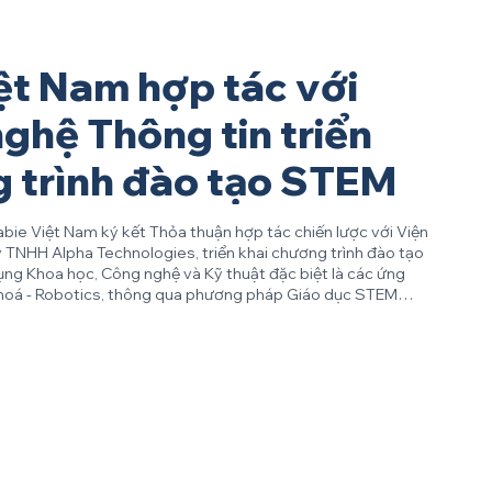
ệt Nam hợp tác với
ghệ Thông tin triển
g trình đào tạo STEM
bie Việt Nam ký kết Thỏa thuận hợp tác chiến lược với Viện
 TNHH Alpha Technologies, triển khai chương trình đào tạo
ụng Khoa học, Công nghệ và Kỹ thuật đặc biệt là các ứng
g hoá - Robotics, thông qua phương pháp Giáo dục STEM
hiện đại khác cho giáo viên và học sinh phổ thông theo
của Bộ Giáo dục và Đào tạo Bà...