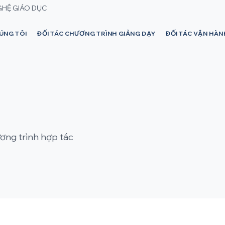
GHỆ GIÁO DỤC
ÚNG TÔI
ĐỐI TÁC CHƯƠNG TRÌNH GIẢNG DẠY
ĐỐI TÁC VẬN HÀ
ương trình hợp tác