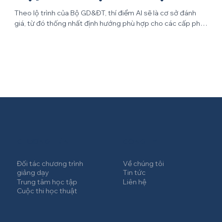
Theo lộ trình của Bộ GD&ĐT, thí điểm AI sẽ là cơ sở đánh
giá, từ đó thống nhất định hướng phù hợp cho các cấp phổ
thông. Thí điểm hiện được thực hiện cho học sinh bậc THPT
và THCS. Theo nhận định của ông Hồ Đức Thắng, Viện
trưởng Viện Công nghệ số và Chuyển đổi số Quốc gia, việc
áp dụng cho cấp tiểu học được xem là cần thiết nhưng cần
thực hiện thận trọng. Mở rộng cho bậc tiểu học Giảng dạy
AI được xem là cần thiết khi hoàn toàn thích ứng với khung
nội dung của Bộ GD&ĐT. Tuy
CÔNG TY
CHƯƠNG TRÌNH
Về chúng tôi
Đối tác chương trình
giảng dạy
Tin tức
Trung tâm học tập
Liên hệ
Cuộc thi học thuật