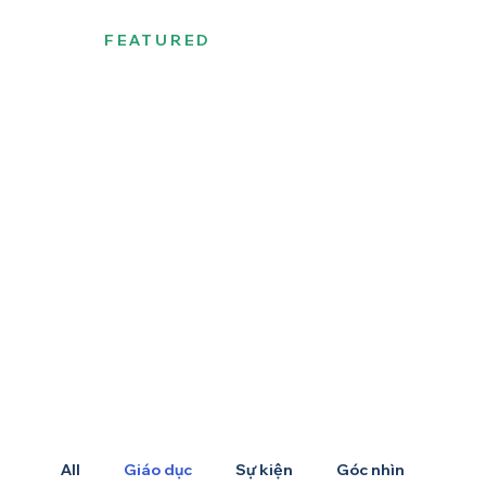
FEATURED
All
Giáo dục
Sự kiện
Góc nhìn