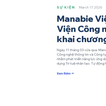
SỰ KIỆN
March 17, 2026
Manabie Vi
Viện Công n
khai chươn
Ngày 11 tháng 03 vừa qua, Mana
Công nghệ thông tin và Công ty
nhằm phát triển năng lực ứng d
dụng Trí tuệ nhân tạo, Tự độn
cùng các phương pháp tiếp cận 
định hướng và mục tiêu chỉ đạo 
Xem thêm