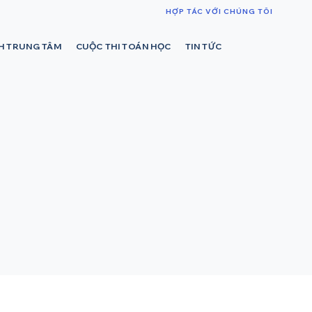
HỢP TÁC VỚI CHÚNG TÔI
NH TRUNG TÂM
CUỘC THI TOÁN HỌC
TIN TỨC