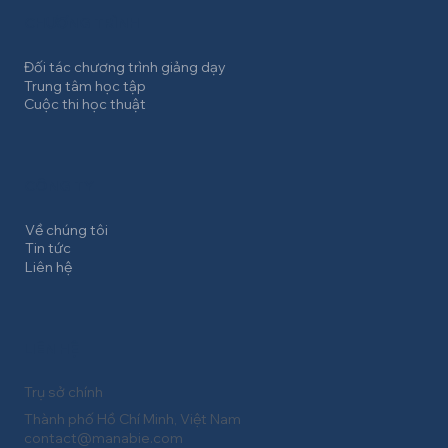
CHƯƠNG TRÌNH
Đối tác chương trình giảng dạy
Trung tâm học tập
Cuộc thi học thuật
CÔNG TY
Về chúng tôi
Tin tức
Liên hệ
LIÊN HỆ
Trụ sở chính
Thành phố Hồ Chí Minh, Việt Nam
contact@manabie.com