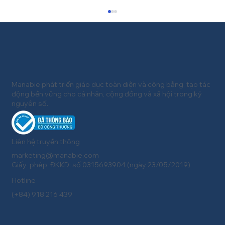
Manabie phát triển giáo dục toàn diện và công bằng, tạo tác
động bền vững cho cá nhân, cộng đồng và xã hội trong kỷ
nguyên số.
Manabie đồng hành cùng các cơ sở
giáo dục thích ứng với thay đổi pháp
Liên hệ truyền thông
lý năm 2026
marketing@manabie.com
Giấy phép ĐKKD: số 0315693904 (ngày 23/05/2019)
Hotline
(+84) 918 216 439