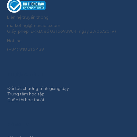
Liên hệ truyền thông
marketing@manabie.com
Giấy phép ĐKKD: số 0315693904 (ngày 23/05/2019)
Hotline
(+84) 918 216 439
CHƯƠNG TRÌNH
Đối tác chương trình giảng dạy
Trung tâm học tập
Cuộc thi học thuật
CÔNG TY