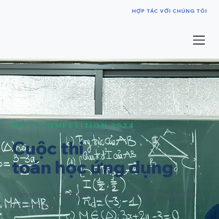
HỢP TÁC VỚI CHÚNG TÔI
MATH COMPETITION 2024
Cuộc thi
toán học ứng dụng
Manabie bồi dưỡng tư duy và phát triển nhân tài toán
học Việt Nam