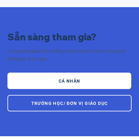
Sẵn sàng tham gia?
Cùng Manabie bồi dưỡng nhân tài toán học tương lai.
Đăng ký tham gia
CÁ NHÂN
TRƯỜNG HỌC/ ĐƠN VỊ GIÁO DỤC