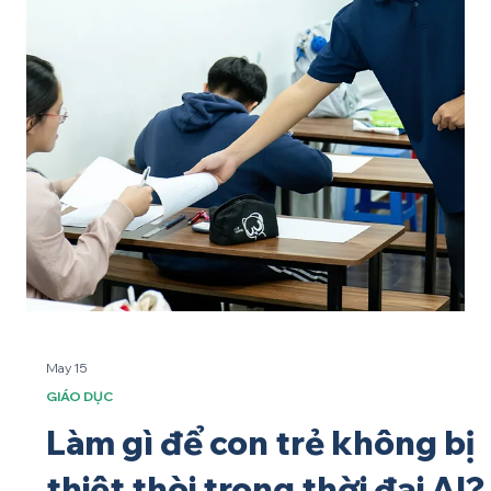
tập. Đại diện Manabie trong buổi trao đổi với học sinh khối 6-
7 tại trường THCS Nguyễn Văn Bé Hoạt động giúp các em
học sinh tìm hiểu về AI, tiếp cận AI một cách trực quan, thực
tiễn và phù hợp với lứa tuổi. Thông qua các hoạt động tương
tác và thực hành, các em được tìm hiểu khái niệm AI, các
nhóm AI phổ biế