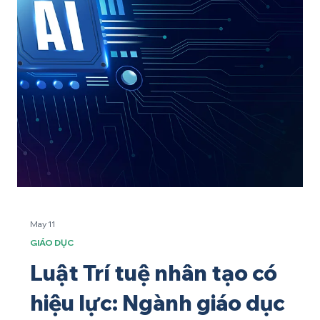
AI và nỗi lo lười suy nghĩ
Thỏa hiệp với tính lười Cách đây không lâu, tôi có loạt email
từ đối tác quan trọng đúng lúc công việc đang quá tải. Thay
vì đọc hết thông tin để hiểu ngữ cảnh, tôi lại tìm đến sự tiện
lợi quen thuộc, đặt lệnh AI tóm tắt ý chính và gợi ý phản hồi.
Ngay lập tức, tôi cảm thấy áy náy. Tôi nhận ra mình đang
nhượng bộ. Nhờ chính cảm giác này một lần nữa củng cố
nguyên tắc mà giờ đây, tôi phải dùng nhiều nỗ lực để tuân
thủ: chỉ sử dụng AI sau khi đã tư duy, tự mình sắp xếp những
th