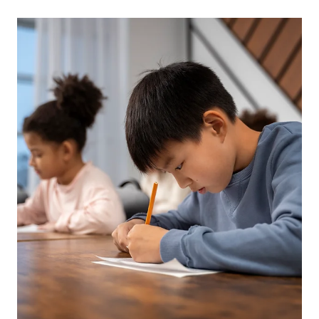
May 13
GIÁO DỤC
Dạy AI từ bậc tiểu học
Theo lộ trình của Bộ GD&ĐT, thí điểm AI sẽ là cơ sở đánh giá,
từ đó thống nhất định hướng phù hợp cho các cấp phổ
thông. Thí điểm hiện được thực hiện cho học sinh bậc THPT
và THCS. Theo nhận định của ông Hồ Đức Thắng, Viện
trưởng Viện Công nghệ số và Chuyển đổi số Quốc gia, việc
áp dụng cho cấp tiểu học được xem là cần thiết nhưng cần
thực hiện thận trọng. Mở rộng cho bậc tiểu học Giảng dạy AI
được xem là cần thiết khi hoàn toàn thích ứng với khung nội
dung của Bộ GD&ĐT. Tuy