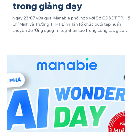
huấn cho giáo viên trường
THPT Bình Tân sử dụng AI
trong giảng dạy
Ngày 23/07 vừa qua, Manabie phối hợp với Sở GD&ĐT TP. Hồ
Chí Minh và Trường THPT Bình Tân tổ chức buổi tập huấn
chuyên đề "Ứng dụng Trí tuệ nhân tạo trong công tác giáo
dục" cho hơn 100 cán bộ công chức và giáo viên Nhà trường.
Nội dung tập huấn giúp Quý Thầy cô Trường THPT Bình Tân
thực hành sử dụng AI trong thiết kế bài giảng, xây dựng học
liệu và đổi mới phương pháp dạy học thích ứng với định
hướng chuyển đổi số trong giáo dục theo chỉ đạo của Bộ
GD&ĐT. Trong buổi tập huấn