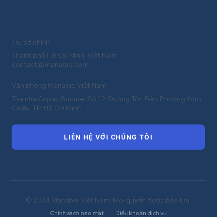
Hotline
(+84) 918 216 439
CHƯƠNG TRÌNH
Đối tác chương trình giảng dạy
Trung tâm học tập
Cuộc thi học thuật
CÔNG TY
Về chúng tôi
Tin tức
Liên hệ
LIÊN HỆ