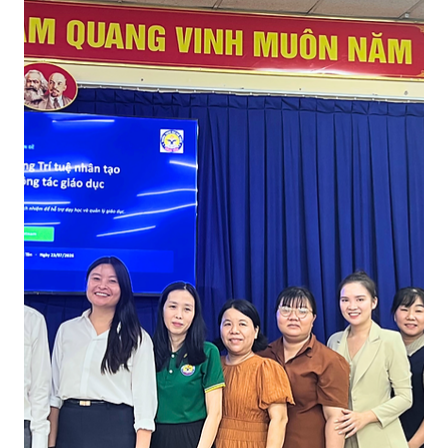
dục – Sở Giáo dục và Đào tạo TP.HCM, Vi