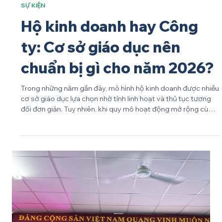
Jun 2
SỰ KIỆN
Hộ kinh doanh hay Công
ty: Cơ sở giáo dục nên
chuẩn bị gì cho năm 2026?
Trong những năm gần đây, mô hình hộ kinh doanh được nhiều
cơ sở giáo dục lựa chọn nhờ tính linh hoạt và thủ tục tương
đối đơn giản. Tuy nhiên, khi quy mô hoạt động mở rộng cùng
với việc các quy định về quản lý thuế và minh bạch tài chính
ngày càng được siết chặt, câu hỏi về việc tiếp tục duy trì mô