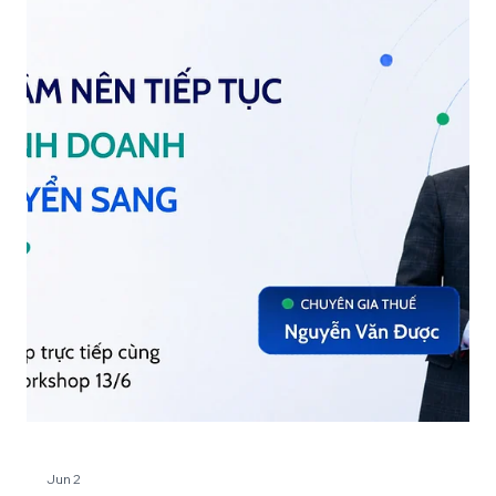
Ngày 13/06, Manabie tổ chức workshop “Hộ kinh doanh hay
công ty: Trung tâm giáo dục cần chuẩn bị gì cho 2026?”, thu
hút sự tham gia của gần 40 trung tâm giáo dục tại TP.HCM.
Workshop “Hộ kinh doanh hay công ty: Trung tâm giáo dục
cần chuẩn bị gì cho 2026?” Workshop giúp trung tâm giáo
dục ngoài công lập chủ động cập nhật thay đổi mới nhất,
đánh giá mô hình vận hành phù hợp và chuẩn bị năng lực
quản trị thích ứng với quy định mới liên quan đến thuế, hóa
đơn điện tử, bảo hiểm x