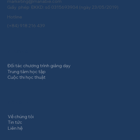
Tự động hoá - Robotics, thông qua phương pháp Giáo dục
STEM cùng các phương pháp tiếp cận hiện đại khác cho giáo
viên và học sinh phổ thông theo định hướng và mục tiêu chỉ
đạo của Bộ Giáo dục và
Manabie phát triển giáo dục toàn diện và công bằng, tạo tác
động bền vững cho cá nhân, cộng đồng và xã hội trong kỷ
nguyên số.
Liên hệ truyền thông
marketing@manabie.com
Giấy phép ĐKKD: số 0315693904 (ngày 23/05/2019)