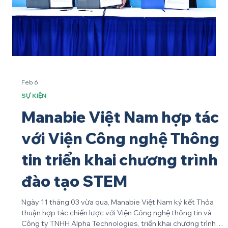
kiểm soát rủi ro, phát triển AI an toàn, phù hợp với định
hướng xây dựng nền kinh tế số của quốc gia. Phân loại rủi ro
của AI trong giáo dục Hệ thống AI được phân loại theo 3 cấp
độ rủi ro: cao, trung bình và thấp. Vừa qua, Bộ Khoa học và
Công nghệ đã có dự thảo hướng dẫn danh mục hệ thống AI
có rủi ro cao. Giáo dục là một trong những lĩnh vực nhận tác
động trự