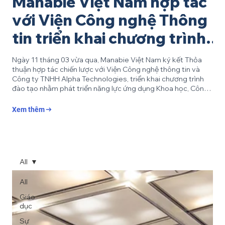
Manabie Việt Nam hợp tác
với Viện Công nghệ Thông
tin triển khai chương trình
đào tạo STEM
Ngày 11 tháng 03 vừa qua, Manabie Việt Nam ký kết Thỏa
thuận hợp tác chiến lược với Viện Công nghệ thông tin và
Công ty TNHH Alpha Technologies, triển khai chương trình
đào tạo nhằm phát triển năng lực ứng dụng Khoa học, Công
nghệ và Kỹ thuật đặc biệt là các ứng dụng Trí tuệ nhân tạo,
Tự động hoá - Robotics, thông qua phương pháp Giáo dục
Xem thêm
STEM cùng các phương pháp tiếp cận hiện đại khác cho giáo
viên và học sinh phổ thông theo định hướng và mục tiêu chỉ
đạo của Bộ Giáo dục và Đào tạo Bà...
All
All
Giáo
dục
Sự