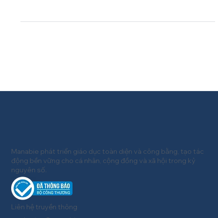
Feb 6
SỰ KIỆN
Manabie Việt Nam hợp tác
với Viện Công nghệ Thông
tin triển khai chương trình
đào tạo STEM
Ngày 11 tháng 03 vừa qua, Manabie Việt Nam ký kết Thỏa
thuận hợp tác chiến lược với Viện Công nghệ thông tin và
Công ty TNHH Alpha Technologies, triển khai chương trình
đào tạo nhằm phát triển năng lực ứng dụng Khoa học, Công
nghệ và Kỹ thuật đặc biệt là các ứng dụng Trí tuệ nhân tạo,