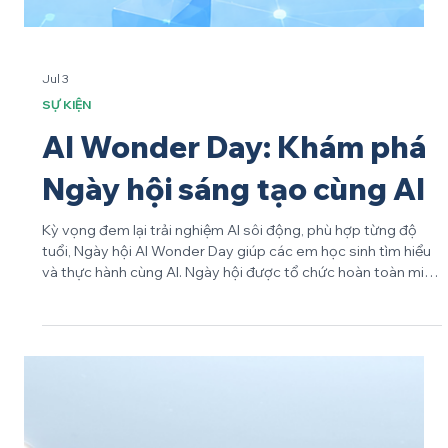
Jul 3
SỰ KIỆN
AI Wonder Day: Khám phá
Ngày hội sáng tạo cùng AI
Kỳ vọng đem lại trải nghiệm AI sôi động, phù hợp từng độ
tuổi, Ngày hội AI Wonder Day giúp các em học sinh tìm hiểu
và thực hành cùng AI. Ngày hội được tổ chức hoàn toàn miễn
phí với nhiều hoạt động vui chơi dành cho bậc phụ huynh và
học sinh THCS & THPT. Phát triển năng lực AI qua hoạt động
vui chơi hè AI Wonder Day là dịp để các em vui chơi, tham gia