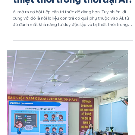
May 15
GIÁO DỤC
Làm gì để con trẻ không bị
thiệt thòi trong thời đại AI?
AI mở ra cơ hội tiếp cận tri thức dễ dàng hơn. Tuy nhiên, đi
cùng với đó là nỗi lo liệu con trẻ có quá phụ thuộc vào AI, từ
đó đánh mất khả năng tư duy độc lập và bị thiệt thòi trong
chính hành trình học tập của mình. Nỗi lo việc học quá dễ
dàng Từ việc tính toán, giải bài tập đến hoạt động đòi hỏi tính
sáng tạo như làm văn, vẽ tranh, các em học sinh giờ đây có
thể thực hiện chỉ với vài câu lệnh AI. Sự thuận tiện này lại tạo
ra nghịch lý. Khi điểm số cao trở nên dễ dàng, quá