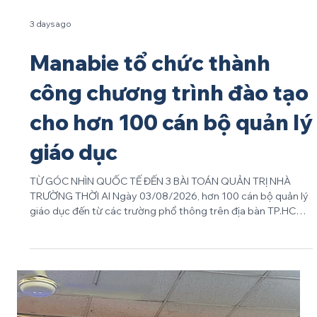
3 days ago
Manabie tổ chức thành
công chương trình đào tạo
cho hơn 100 cán bộ quản lý
giáo dục
TỪ GÓC NHÌN QUỐC TẾ ĐẾN 3 BÀI TOÁN QUẢN TRỊ NHÀ
TRƯỜNG THỜI AI Ngày 03/08/2026, hơn 100 cán bộ quản lý
giáo dục đến từ các trường phổ thông trên địa bàn TP.HCM
đã cùng tham gia chương trình đào tạo "Ứng dụng Trí tuệ
nhân tạo trong công tác quản lý giáo dục dành cho cán bộ
quản lý các trường phổ thông" tại Khách sạn Pullman Saigon
Centre. Chương trình do Công ty TNHH Manabie Việt Nam
phối hợp cùng Trung tâm Thông tin và Chương trình Giáo